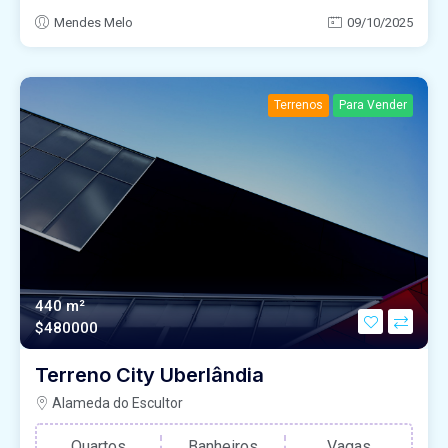
Mendes Melo
09/10/2025
Terrenos
Para Vender
440 m²
$480000
Terreno City Uberlândia
Alameda do Escultor
Quartos
Banheiros
Vagas