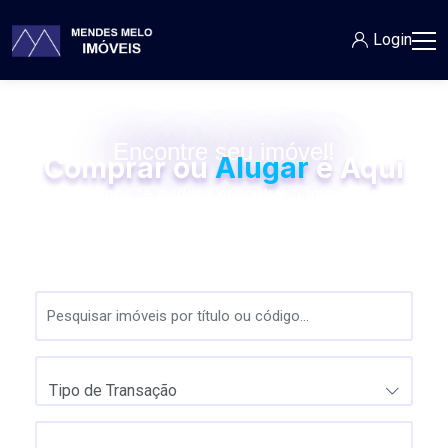
Login
Encontre seu imóvel!
Comprar ou
Alugar
é Aqui
Nós podemos te ajudar a encontrar o imóvel perfeito
para você.
Tipo de Transação