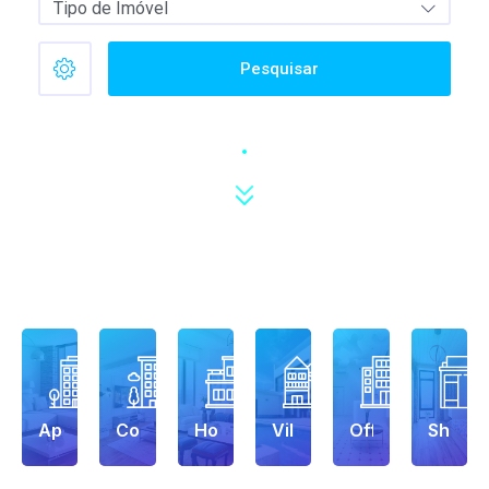
Tipo de Imóvel
Pesquisar
Apartment
Condo
House
Villa
Office
Shop