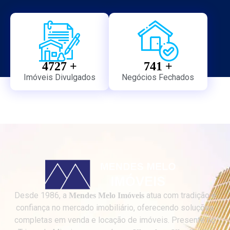
4727
 +
741
 +
Imóveis Divulgados
Negócios Fechados
Desde 1986, a
atua com tradição e
Mendes Melo Imóveis
confiança no mercado imobiliário, oferecendo soluções
completas em venda e locação de imóveis. Presente no