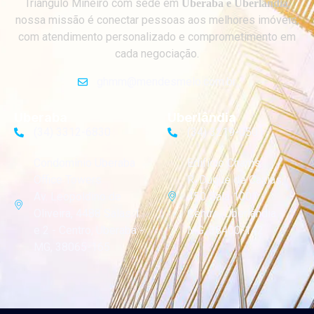
Triangulo Mineiro com sede em
,
Uberaba e Uberlândia
nossa missão é conectar pessoas aos melhores imóveis,
com atendimento personalizado e comprometimento em
cada negociação.
ghmm@mendesmelo.com.br
Uberaba
Uberlândia
(34) 3312-6830
(34) 3219-0501
Condomínio Uberaba
Edifício Chams
Office Towers
R. Duque de Caxias,
Av. Leopoldino de
450 Sala 1001 -
Oliveira, 4488 Salas 1
Centro, Uberlândia -
e 2 - Centro, Uberaba -
MG, 38400-142
MG, 38065-165