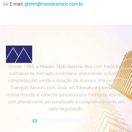
E-mail:
ghmm@mendesmelo.com.br
Desde 1986, a
atua com tradição e
Mendes Melo Imóveis
confiança no mercado imobiliário, oferecendo soluções
completas em venda e locação de imóveis. Presente no
Triangulo Mineiro com sede em
,
Uberaba e Uberlândia
nossa missão é conectar pessoas aos melhores imóveis,
com atendimento personalizado e comprometimento em
cada negociação.
ghmm@mendesmelo.com.br