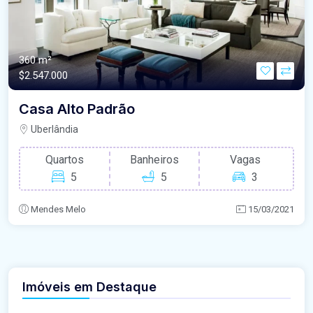
360 m²
$2.547.000
Casa Alto Padrão
Uberlândia
Quartos
Banheiros
Vagas
5
5
3
Mendes Melo
15/03/2021
Imóveis em Destaque