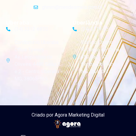
ghmm@mendesmelo.com.br
Uberaba
Uberlândia
(34) 3312-6830
(34) 3219-0501
Condomínio Uberaba
Edifício Chams
Office Towers
R. Duque de Caxias,
Av. Leopoldino de
450 Sala 1001 -
Oliveira, 4488 Salas 1
Centro, Uberlândia -
e 2 - Centro, Uberaba -
MG, 38400-142
MG, 38065-165
Criado por Agora Marketing Digital