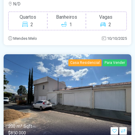
N/D
Quartos
Banheiros
Vagas
2
1
2
Mendes Melo
10/10/2025
Casa Residencial
Para Vender
200 m²
Sqft
$850.000