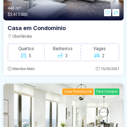
440 m²
$3.415.000
Casa em Condomínio
Uberlândia
Quartos
Banheiros
Vagas
5
3
2
Mendes Melo
15/03/2021
Casa Residencial
Para Comprar