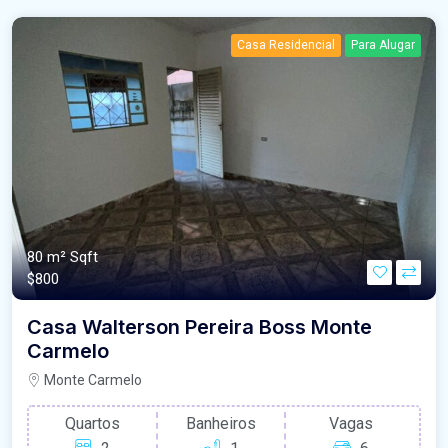
Casa Residencial
Para Alugar
80 m²
Sqft
$800
Casa Walterson Pereira Boss Monte
Carmelo
Monte Carmelo
Quartos
Banheiros
Vagas