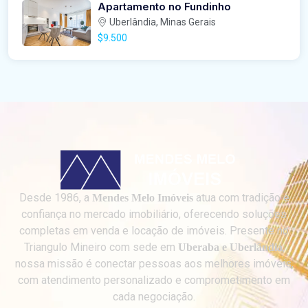
Apartamento no Fundinho
Uberlândia, Minas Gerais
$9.500
Desde 1986, a
atua com tradição e
Mendes Melo Imóveis
confiança no mercado imobiliário, oferecendo soluções
completas em venda e locação de imóveis. Presente no
Triangulo Mineiro com sede em
,
Uberaba e Uberlândia
nossa missão é conectar pessoas aos melhores imóveis,
com atendimento personalizado e comprometimento em
cada negociação.