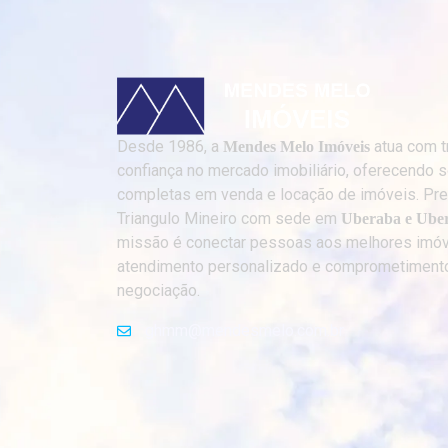
Desde 1986, a
atua com t
Mendes Melo Imóveis
confiança no mercado imobiliário, oferecendo 
completas em venda e locação de imóveis. Pr
Triangulo Mineiro com sede em
Uberaba e Uber
missão é conectar pessoas aos melhores imóv
atendimento personalizado e comprometiment
negociação.
ghmm@mendesmelo.com.br