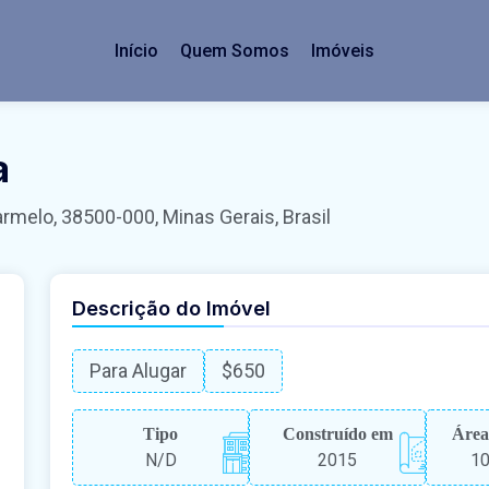
Início
Quem Somos
Imóveis
a
melo, 38500-000, Minas Gerais, Brasil
Descrição do Imóvel
Para Alugar
$650
Tipo
Construído em
Área
N/D
2015
10