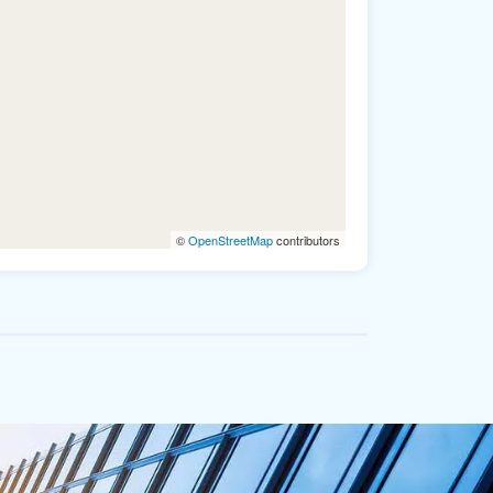
©
OpenStreetMap
contributors