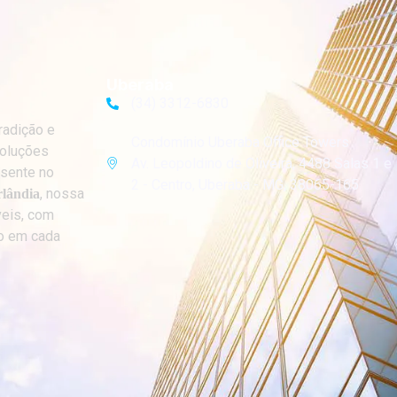
Uberaba
(34) 3312-6830
radição e
Condomínio Uberaba Office Towers
soluções
Av. Leopoldino de Oliveira, 4488 Salas 1 e
esente no
2 - Centro, Uberaba - MG, 38065-165
, nossa
lândia
eis, com
o em cada