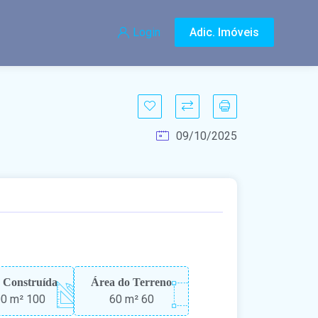
Login
Adic. Imóveis
09/10/2025
 Construída
Área do Terreno
0 m²
100
60 m²
60