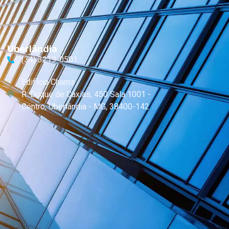
Uberlândia
(34) 3219-0501
Edifício Chams
R. Duque de Caxias, 450 Sala 1001 -
Centro, Uberlândia - MG, 38400-142